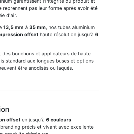
inium garantissent l'intégrité du produit et
e reprennent pas leur forme après avoir été
e d'air.
de
13,5 mm
à
35 mm
, nos tubes aluminium
mpression offset
haute résolution jusqu'à
6
 des bouchons et applicateurs de haute
is standard aux longues buses et options
 peuvent être anodisés ou laqués.
ion
on offset
en jusqu'à
6 couleurs
branding précis et vivant avec excellente