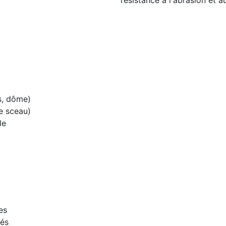
résistance à l'abrasion et 
s, dôme)
e sceau)
le
es
rés