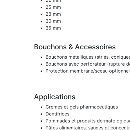
22 mm
25 mm
28 mm
30 mm
35 mm
Bouchons & Accessoires
Bouchons métalliques (striés, conique
Bouchons avec perforateur (rupture d
Protection membrane/sceau optionnel
Applications
Crèmes et gels pharmaceutiques
Dentifrices
Pommades et produits dermatologiqu
Pâtes alimentaires, sauces et concent